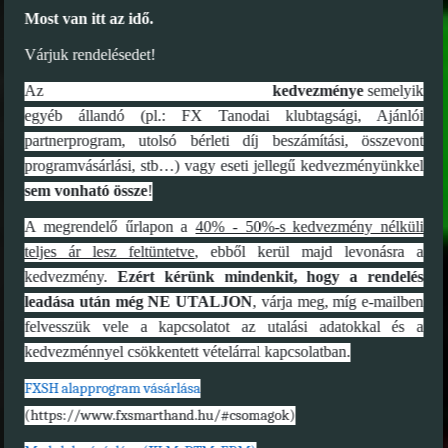
Most van itt az idő.
Várjuk rendelésedet!
Az
FXSH nyári MEGA Villámakció
kedvezménye
semelyik
egyéb állandó (pl.: FX Tanodai klubtagsági, Ajánlói
partnerprogram, utolsó bérleti díj beszámítási, összevont
programvásárlási, stb…) vagy eseti jellegű kedvezményünkkel
sem vonható össze
!
A megrendelő űrlapon a
40% - 50%-s kedvezmény nélküli
teljes ár lesz feltüntetve
, ebből kerül majd levonásra a
kedvezmény.
Ezért kérünk mindenkit, hogy a rendelés
leadása után még NE UTALJON
, várja meg, míg e-mailben
felvesszük vele a kapcsolatot az utalási adatokkal és a
kedvezménnyel csökkentett vételárral kapcsolatban.
FXSH alapprogram vásárlása
(https://www.fxsmarthand.hu/#csomagok)