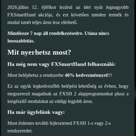
2026.július 12. éjfélkor lezárul az idei nyár legnagyobb
FXSmartHand akciója, és ezt követően minden termék és
modul ismét teljes áron lesz elérhető.
Mindössze 7 nap áll rendelkezésedre. Utána nincs
hosszabbítás.
Mit nyerhetsz most?
Ha még nem vagy FXSmartHand felhasználó:
Most beléphetsz a rendszerbe
40% kedvezménnyel
!!!
Ez az egyik legkedvezőbb belépési lehetőség az évben, hogy
megszerezd magadnak az FXSH 2 alapprogramunkat plusz a
kiegészítő modulokat az eddigi legjobb áron.
Ha már ügyfelünk vagy:
Most érdemes tovább fejlesztened FXSH 1-s vagy 2-s
rendszeredet.