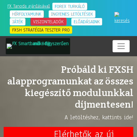
FX Tanoda ajánlásával
FOREX TURKÁLÓ
HÍRFOLYAMUNK
INGYENES LETÖLTÉSEK
JÁTÉK
VISZONTELADÓK
ELŐADÁSAINK
FXSH STRATÉGIA TESZTER PRO
EGYSZERŰEN
•
MŰKÖDIK
EGYSZERŰEN
•
MŰKÖDIK
Próbáld ki FXSH
alapprogramunkat az összes
kiegészítő modulunkkal
díjmentesen!
A letöltéshez, kattints ide!
Elérhetők az új