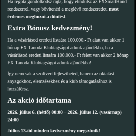
Ha régóta gondolkodsz rajta, hogy elindulsz az FXSmartHand
rendszerrel, vagy bővítenéd a meglévő rendszeredet,
most
érdemes meghozni a döntést
.
Extra Bónusz kedvezmény!
Ha a vásárlásod eredeti listaára 100.000,- Ft alatt van akkor 1
hónap FX Tanoda Klubtagságot adunk ajándékba, ha a
vásárlásod eredeti listaára 100.000,- Ft felett van akkor 2 hónap
FX Tanoda Klubtagságot adunk ajándékba!
Így nemcsak a szoftvert fejlesztheted, hanem az oktatási
anyagokhoz, elemzésekhez és a klub támogatásához is
hozzáférsz.
Az akció időtartama
2026. július 6. (hétfő) 00:00
–
2026. július 12. (vasárnap)
24:00
Július 13-tól minden kedvezmény megszűnik!