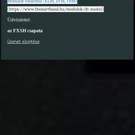
Modulok vásárlása (KLM, DTM, FBM)
(https://www.fxsmarthand.hu/modulok/dt-modul)
Üdvözlettel:
az FXSH csapata
Üzenet elrejtése