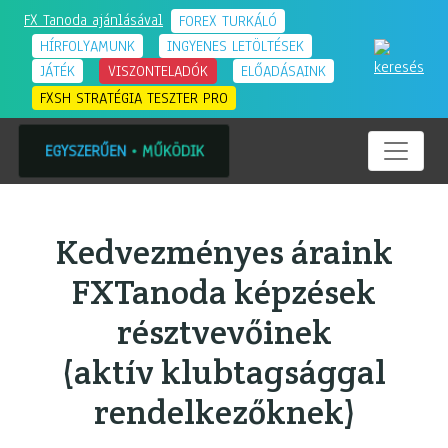
FX Tanoda ajánlásával
FOREX TURKÁLÓ
HÍRFOLYAMUNK
INGYENES LETÖLTÉSEK
JÁTÉK
VISZONTELADÓK
ELŐADÁSAINK
FXSH STRATÉGIA TESZTER PRO
EGYSZERŰEN
•
MŰKÖDIK
EGYSZERŰEN
•
MŰKÖDIK
Kedvezményes áraink
FXTanoda képzések
résztvevőinek
(aktív klubtagsággal
rendelkezőknek)