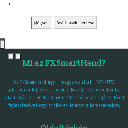
Mégsem
Beállítások mentése
Mi az FXSmartHand?
Az FXSmartHand egy - magyarok által - MT4/MT5
platformra fejlesztett pozíció kezelő- és menedzselő
alkalmazás, melynek előnyeit kihasználva és saját tudásod
fejlesztésével együtt sikeres lehetsz a kereskedésben.
Oldaltérkép