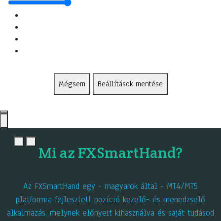
Mégsem
Beállítások mentése
Mi az FXSmartHand?
Az FXSmartHand egy - magyarok által - MT4/MT5
platformra fejlesztett pozíció kezelő- és menedzselő
alkalmazás, melynek előnyeit kihasználva és saját tudásod