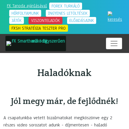
FX Tanoda ajánlásával
FOREX TURKÁLÓ
HÍRFOLYAMUNK
INGYENES LETÖLTÉSEK
JÁTÉK
VISZONTELADÓK
ELŐADÁSAINK
FXSH STRATÉGIA TESZTER PRO
EGYSZERŰEN
•
MŰKÖDIK
EGYSZERŰEN
•
MŰKÖDIK
Haladóknak
Jól megy már, de fejlődnék!
A csapatunkba vetett bizalmatokat megköszönve egy 2
részes video sorozatot adunk - díjmentesen - haladó